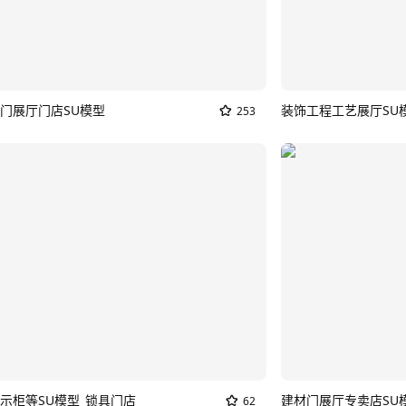
门展厅门店SU模型
装饰工程工艺展厅SU
253
示柜等SU模型_锁具门店
建材门展厅专卖店SU
62