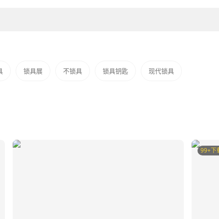
具
锁具展
不锁具
锁具钥匙
现代锁具
99+下