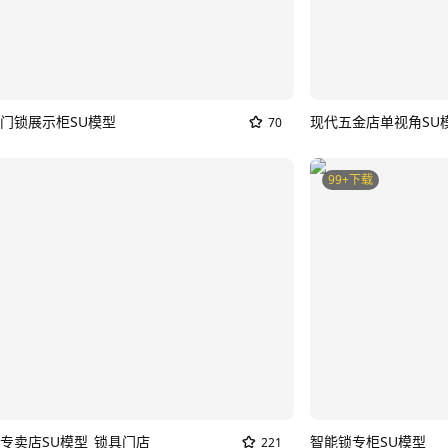
门锁展示柜SU模型
现代五金店单视角SU
70
99+下载
专卖店SU模型_锁具门店
智能锁专柜SU模型
221