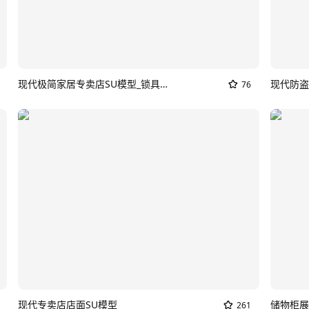
现代极简家居专卖店SU模型_锁具门店
现代防盗
76
现代专卖店店面SU模型
储物柜展
261