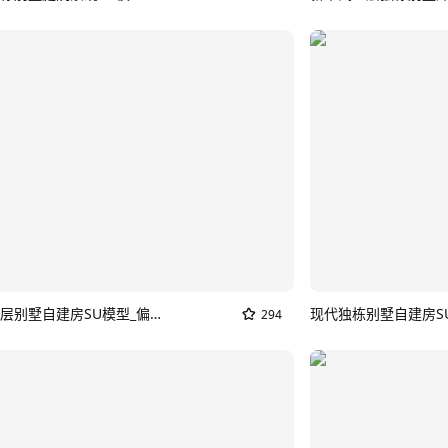
现代风三层别墅自建房SU模型_偏现代的那种新中式别墅
现代独栋别墅自建房S
294