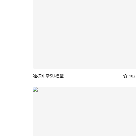
独栋别墅SU模型
182