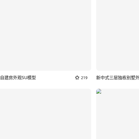
自建房外观SU模型
新中式三层独栋别墅外
219