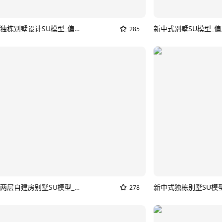
现代豪华独栋别墅设计SU模型_偏现代的那种新中式别墅
285
现代独栋两层自建房别墅SU模型_偏现代的那种新中式别墅
新中式独栋别墅SU模
278