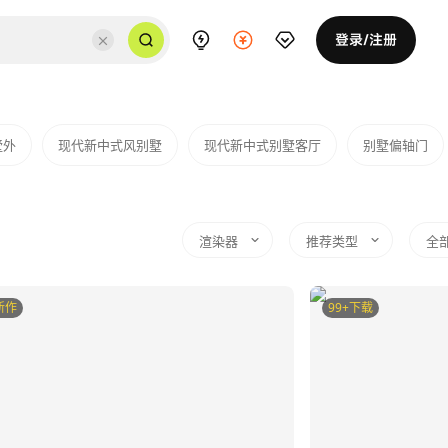
登录/注册
墅外
现代新中式风别墅
现代新中式别墅客厅
别墅偏轴门
渲染器
推荐类型
全
新作
99+下载