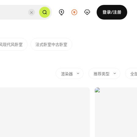
登录/注册
风现代风卧室
法式卧室中古卧室
渲染器
推荐类型
全