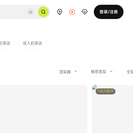
登录/注册
奶茶店
双人奶茶店
渲染器
推荐类型
全
7天内新作