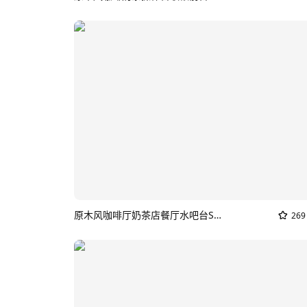
原木风咖啡厅奶茶店餐厅水吧台SU模型
269