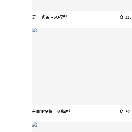
复古 奶茶店SU模型
225
东南亚快餐店SU模型
206