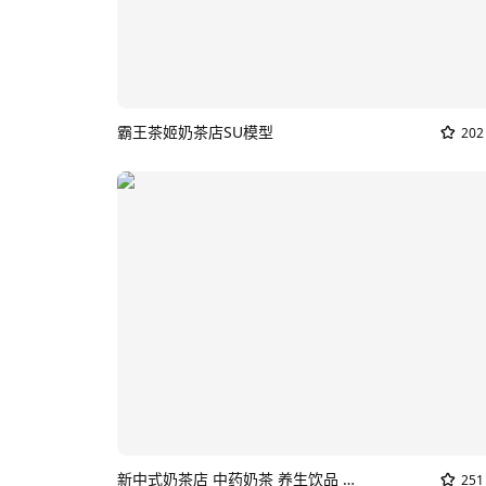
霸王茶姬奶茶店SU模型
202
新中式奶茶店 中药奶茶 养生饮品 奶茶店桌椅组合SU模型_名族奶茶店
251