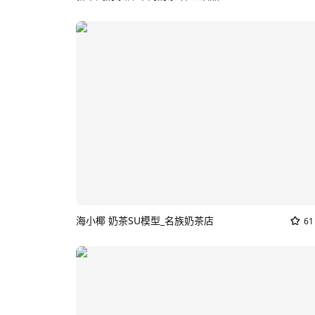
海小椰 奶茶SU模型_名族奶茶店
61