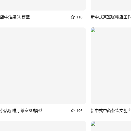
店牛油果SU模型
新中式茶室咖啡店工作
110
茶店咖啡厅茶室SU模型
新中式中药茶饮文创店
196