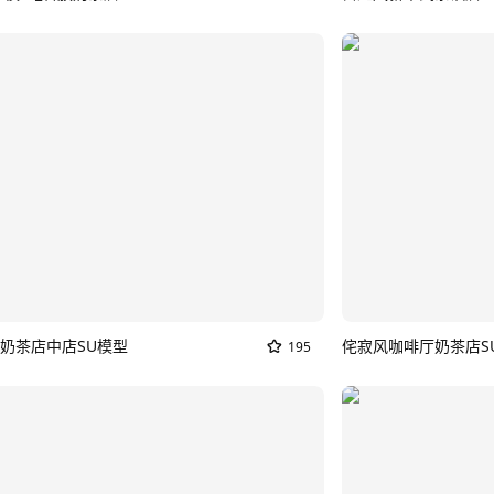
奶茶店中店SU模型
侘寂风咖啡厅奶茶店S
195