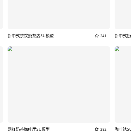
新中式茶饮奶茶店SU模型
241
网红奶茶咖啡厅SU模型
咖啡馆S
282