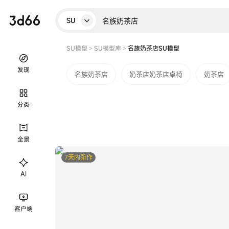
SU
SU模型
>
SU模型库
>
名族奶茶店SU模型
发现
名族奶茶店
奶茶店奶茶店桌椅
奶茶店
分类
全景
7天内新作
AI
客户端