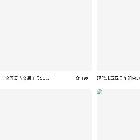
90年代黑三轮等复古交通工具SU模型_发条车
现代儿童玩具车组合S
199