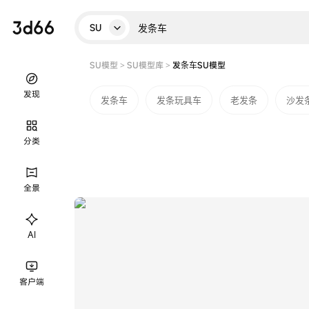
SU
SU模型
>
SU模型库
>
发条车SU模型
发现
发条车
发条玩具车
老发条
沙发
分类
全景
AI
客户端