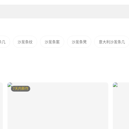
条几
沙发条纹
沙发条案
沙发条凳
意大利沙发条几
7天内新作