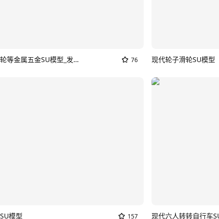
滚轮万向轮等金属五金SU模型_发条车
现代轮子滑轮SU模型
76
SU模型
现代六人转转自行车S
157