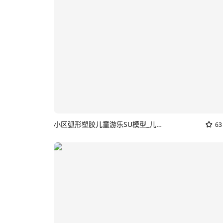
小区弧形塑胶儿童游乐SU模型_儿童赛车
63