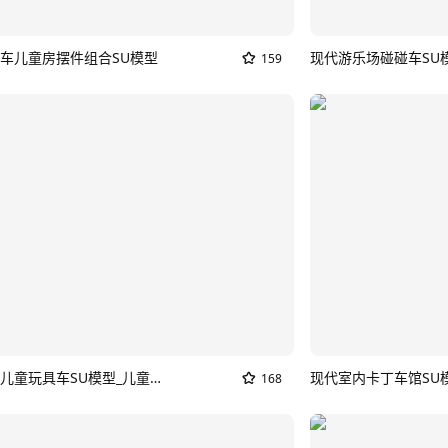
车儿童房摆件组合SU模型
现代游乐场碰碰车SU
159
扭扭童车儿童玩具车SU模型_儿童赛车
现代室内卡丁车馆SU
168