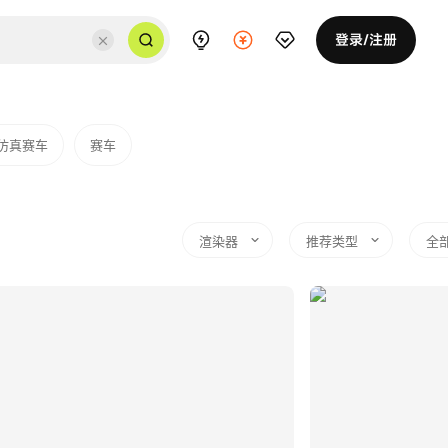
登录/注册
仿真赛车
赛车
渲染器
推荐类型
全