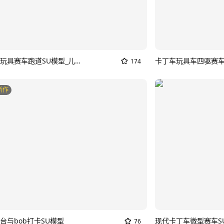
现代儿童玩具赛车跑道SU模型_儿童赛车
卡丁车玩具车四驱赛车
174
新作
台与bob打卡SU模型
76