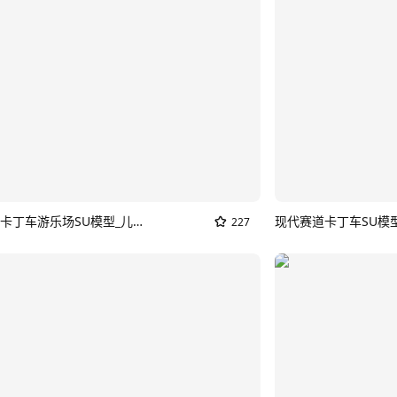
现代儿童卡丁车游乐场SU模型_儿童赛车
现代赛道卡丁车SU模
227