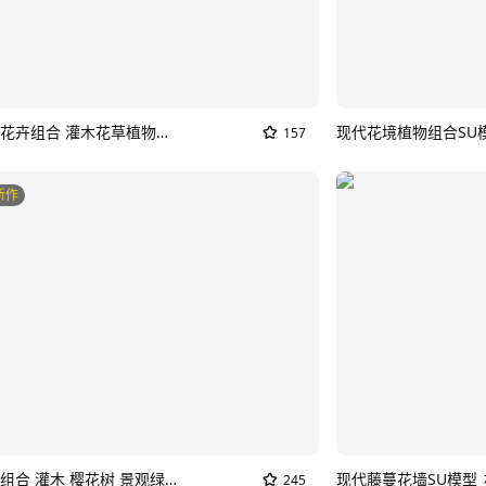
庭院花镜花卉组合 灌木花草植物景观 大花葱蕨类羽毛草 观赏草花丛草丛 植物盆栽盆景SU模型
现代花境植物组合SU
157
新作
花卉花草组合 灌木 樱花树 景观绿植花草 室外鲜花绿化 花卉植物组合 植物团SU模型_村庄花草
现代藤蔓花墙SU模型
245