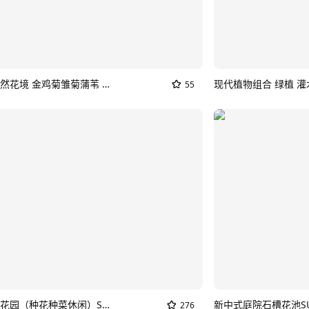
黄色系自然花境 金鸡菊雏菊蒲苇 暖色系阳光花境 花卉花镜花坛花草 庭院植物景观组合SU模型
55
现代庭院花园（种花种菜休闲）SU模型_村庄花草
276