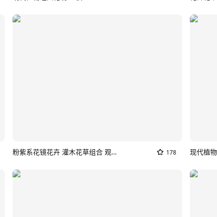
粉紫系花镜花卉 灌木花草组合 观赏草草堆 植物景观搭配 庭院花园景观SU模型
现代植物
178