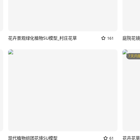
花卉景观绿化植物SU模型_村庄花草
161
7天内
现代植物组团花境SU模型
61