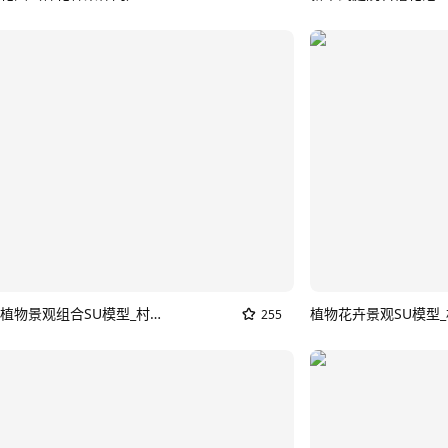
现代庭院植物景观组合SU模型_村庄花草
植物花卉景观SU模型
255