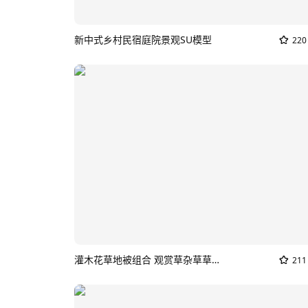
新中式乡村民宿庭院景观SU模型
220
灌木花草地被组合 观赏草杂草草堆 庭院植物景观 花卉花镜花坛 盆栽盆景SU模型
211