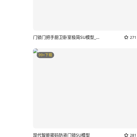
门锁门把手厨卫卧室极简SU模型_家用门锁
271
99+下载
现代智能密码防盗门锁SU模型
281