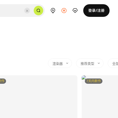
登录/注册
渲染器
推荐类型
全
新作
7天内新作