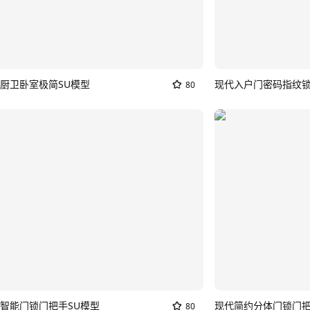
厨卫卧室极简SU模型
80
智能门锁门把手SU模型
现代简约分体门锁门把
80