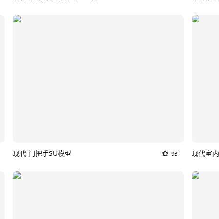
现代 门把手SU模型
现代室内
93