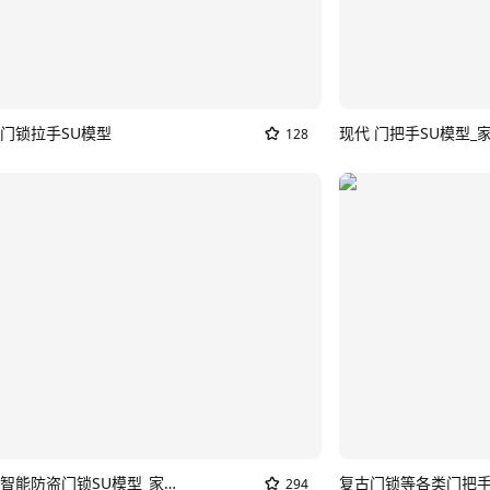
门锁拉手SU模型
现代 门把手SU模型_
128
电子指纹智能防盗门锁SU模型_家用门锁
复古门锁等各类门把手
294